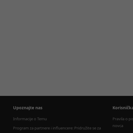
Upoznajte nas
Korisničk
Informacije o Temu
Pravila o p
novca
Program za partnere i influencere: Pridružite se za 