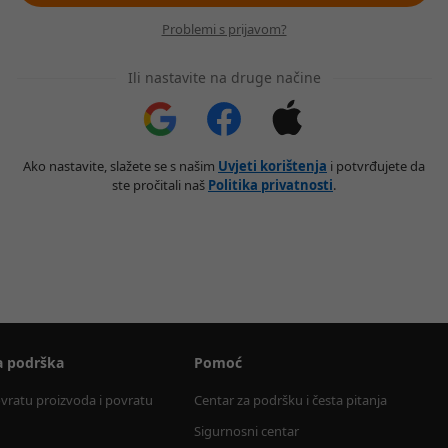
Problemi s prijavom?
Ili nastavite na druge načine
Ako nastavite, slažete se s našim
Uvjeti korištenja
i potvrđujete da
ste pročitali naš
Politika privatnosti
.
a podrška
Pomoć
ovratu proizvoda i povratu 
Centar za podršku i česta pitanja
Sigurnosni centar