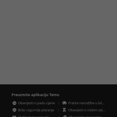
Preuzmite aplikaciju Temu
Obavijesti o padu cijene
Pratite narudžbe u bilo koje vrijeme
Brže i sigurnije plaćanje
Obavijesti o niskim zalihama