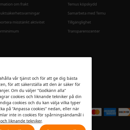
rmation om frakt
Temus köpskydd
uktsäkerhetsvarningar
Samarbeta med Temu
ortera misstänkt aktivitet
Tillgänglighet
erminimum
Transparenscenter
ahålla vår tjänst och för att ge dig bästa
n, för att säkerställa att den är säker för
anjer. Om du väljer ”Godkänn alla”
agrar cookies och liknande tekniker på din
Vi accepterar
ndiga cookies och du kan välja vilka typer
icka på ”Anpassa cookies” nedan, eller när
amlar inte in cookies för spårningsändamål i
 och liknande tekniker
.