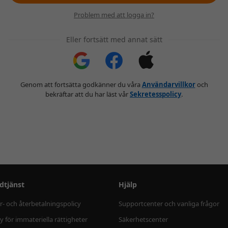
Problem med att logga in?
Eller fortsätt med annat sätt
Genom att fortsätta godkänner du våra
Användarvillkor
och
bekräftar att du har läst vår
Sekretesspolicy
.
dtjänst
Hjälp
r- och återbetalningspolicy
Supportcenter och vanliga frågor
cy för immateriella rättigheter
Säkerhetscenter