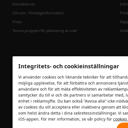
Kontakta oss
Info
Om oss - Företagsinformation
Prod
Press
Rapp
Temus program för plantering av träd
Ord
Integritets- och cookieinställningar
Vi använder cookies och liknande tekniker för att tillhand
möjliga upplevelse, för att förbättra och annonsera tjänste
användare och för att mäta effektiviteten av reklamkamp
samtycker du till vi och de partners vi samarbetar med, l
Säkerhetscertifiering
enhet i reklamsyfte. Du kan också ”Avvisa alla” icke-nödvä
av cookies du vill acceptera eller inaktivera genom att kl
som helst ändra detta i dina sekretessinställningar. Vi s
iOS-appen. För mer information, se vår policy för
cookies