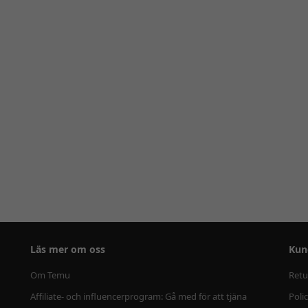
Läs mer om oss
Kun
Om Temu
Retu
Affiliate- och influencerprogram: Gå med för att tjäna
Poli