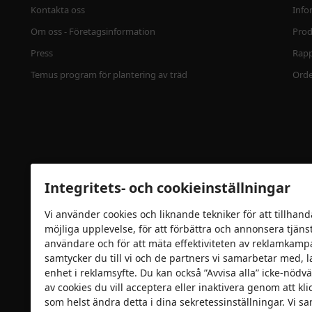
Kontakta oss
Info
Om oss - Företagsinformation
Prod
Press
Rapp
Temus program för plantering av träd
Ord
Integritets- och cookieinställningar
Vi använder cookies och liknande tekniker för att tillhand
möjliga upplevelse, för att förbättra och annonsera tjänste
Säkerhetscertifiering
användare och för att mäta effektiviteten av reklamkamp
samtycker du till vi och de partners vi samarbetar med, l
enhet i reklamsyfte. Du kan också ”Avvisa alla” icke-nödvä
av cookies du vill acceptera eller inaktivera genom att kl
som helst ändra detta i dina sekretessinställningar. Vi s