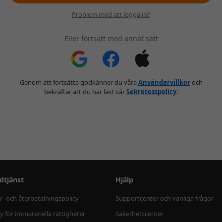
Problem med att logga in?
Eller fortsätt med annat sätt
Genom att fortsätta godkänner du våra
Användarvillkor
och
bekräftar att du har läst vår
Sekretesspolicy
.
dtjänst
Hjälp
r- och återbetalningspolicy
Supportcenter och vanliga frågor
cy för immateriella rättigheter
Säkerhetscenter