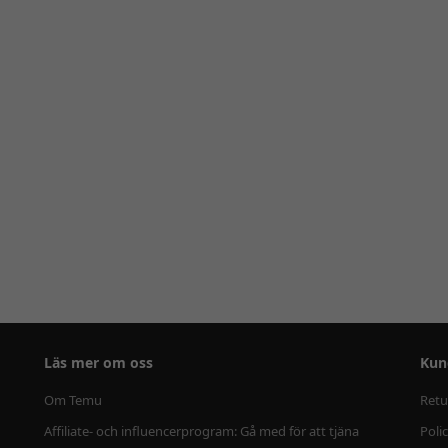
Läs mer om oss
Kun
Om Temu
Retu
Affiliate- och influencerprogram: Gå med för att tjäna
Poli