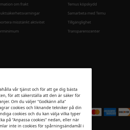
rmation om frakt
Temus köpskydd
uktsäkerhetsvarningar
Samarbeta med Temu
ortera misstänkt aktivitet
Tillgänglighet
erminimum
Transparenscenter
ahålla vår tjänst och för att ge dig bästa
n, för att säkerställa att den är säker för
anjer. Om du väljer ”Godkänn alla”
Vi accepterar
agrar cookies och liknande tekniker på din
ndiga cookies och du kan välja vilka typer
icka på ”Anpassa cookies” nedan, eller när
amlar inte in cookies för spårningsändamål i