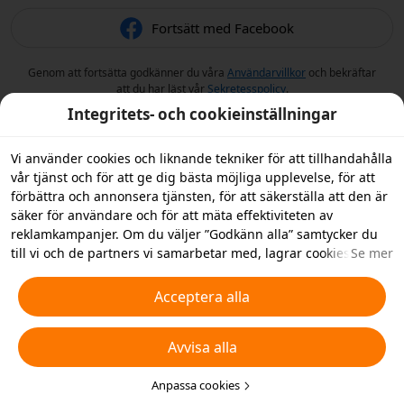
Fortsätt med Facebook
Genom att fortsätta godkänner du våra
Användarvillkor
och bekräftar
att du har läst vår
Sekretesspolicy
.
Integritets- och cookieinställningar
Vi använder cookies och liknande tekniker för att tillhandahålla
vår tjänst och för att ge dig bästa möjliga upplevelse, för att
förbättra och annonsera tjänsten, för att säkerställa att den är
säker för användare och för att mäta effektiviteten av
reklamkampanjer. Om du väljer ”Godkänn alla” samtycker du
till vi och de partners vi samarbetar med, lagrar cookies och
Se mer
liknande tekniker på din enhet i reklamsyfte. Du kan också
”Avvisa alla” icke-nödvändiga cookies och du kan välja vilka
Acceptera alla
typer av cookies du vill acceptera eller inaktivera genom att
klicka på ”Anpassa cookies” nedan, eller när som helst ändra
Avvisa alla
detta i dina sekretessinställningar. Vi samlar inte in cookies för
spårningsändamål i iOS-appen. För mer information, se vår
policy för
cookies och liknande tekniker
Anpassa cookies
.