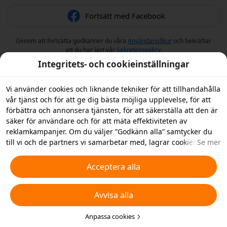
Fortsätt med Facebook
Genom att fortsätta godkänner du våra
Användarvillkor
och bekräftar
att du har läst vår
Sekretesspolicy
.
Integritets- och cookieinställningar
Vi använder cookies och liknande tekniker för att tillhandahålla
vår tjänst och för att ge dig bästa möjliga upplevelse, för att
förbättra och annonsera tjänsten, för att säkerställa att den är
säker för användare och för att mäta effektiviteten av
reklamkampanjer. Om du väljer ”Godkänn alla” samtycker du
till vi och de partners vi samarbetar med, lagrar cookies och
Se mer
liknande tekniker på din enhet i reklamsyfte. Du kan också
”Avvisa alla” icke-nödvändiga cookies och du kan välja vilka
Acceptera alla
typer av cookies du vill acceptera eller inaktivera genom att
klicka på ”Anpassa cookies” nedan, eller när som helst ändra
Avvisa alla
detta i dina sekretessinställningar. Vi samlar inte in cookies för
spårningsändamål i iOS-appen. För mer information, se vår
policy för
cookies och liknande tekniker
Anpassa cookies
.