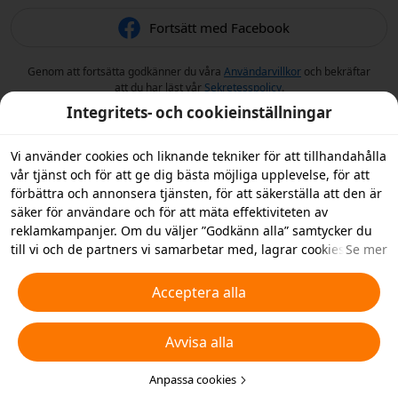
Fortsätt med Facebook
Genom att fortsätta godkänner du våra
Användarvillkor
och bekräftar
att du har läst vår
Sekretesspolicy
.
Integritets- och cookieinställningar
Vi använder cookies och liknande tekniker för att tillhandahålla
vår tjänst och för att ge dig bästa möjliga upplevelse, för att
förbättra och annonsera tjänsten, för att säkerställa att den är
säker för användare och för att mäta effektiviteten av
reklamkampanjer. Om du väljer ”Godkänn alla” samtycker du
till vi och de partners vi samarbetar med, lagrar cookies och
Se mer
liknande tekniker på din enhet i reklamsyfte. Du kan också
”Avvisa alla” icke-nödvändiga cookies och du kan välja vilka
Acceptera alla
typer av cookies du vill acceptera eller inaktivera genom att
klicka på ”Anpassa cookies” nedan, eller när som helst ändra
Avvisa alla
detta i dina sekretessinställningar. Vi samlar inte in cookies för
spårningsändamål i iOS-appen. För mer information, se vår
policy för
cookies och liknande tekniker
Anpassa cookies
.