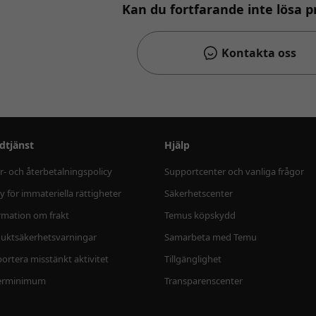
Kan du fortfarande inte lösa 
Kontakta oss
dtjänst
Hjälp
r- och återbetalningspolicy
Supportcenter och vanliga frågor
cy för immateriella rättigheter
Säkerhetscenter
rmation om frakt
Temus köpskydd
uktsäkerhetsvarningar
Samarbeta med Temu
ortera misstänkt aktivitet
Tillgänglighet
erminimum
Transparenscenter