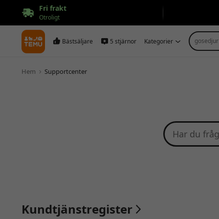
Fri frakt
Otroligt
gosedjur
Bästsäljare
5 stjärnor
Kategorier
Hem
Supportcenter
Kundtjänstregister