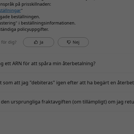
anspråk på prisskillnaden:
ställningar
"
tigade beställningen.
justering" i beställningsinformationen.
ständiga policyuppgifter.
p för dig?
Ja
Nej
g ett ARN för att spåra min återbetalning?
t som att jag "debiteras" igen efter att ha begärt en återbe
 den ursprungliga fraktavgiften (om tillämpligt) om jag ret