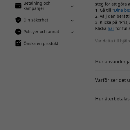
Betalning och
steg för att göra 
kampanjer
1. Gå till "
Dina be
2. Välj den berät
Din säkerhet
3. Klicka på "Pris
Klicka
här
för full
Policyer och annat
Var detta till hjäl
Önska en produkt
Hur använder ja
Varför ser det u
Hur återbetalas