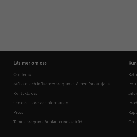
Läs mer om oss
Kun
Om Temu
Retu
Affiliate- och influencerprogram: Gå med för att tjäna
Poli
Kontakta oss
Info
Om oss - Företagsinformation
Prod
Press
Rapp
Temus program för plantering av träd
Ord