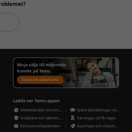
problemet?
Börja sälja till miljontals
kunder på Temu
Starta ett säljarkonto
Ladda ner Temu-appen
Meddelanden om prissänkningar
Spåra beställningar närsomhelst
Snabbare och säkrare betalning
Varningar vid få i lager
Exklusiva erbjudanden
Kuponger och erbjudanden