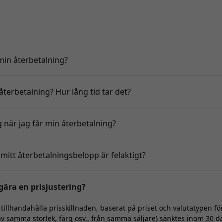
min återbetalning?
återbetalning? Hur lång tid tar det?
 när jag får min återbetalning?
itt återbetalningsbelopp är felaktigt?
gära en prisjustering?
illhandahålla prisskillnaden, baserat på priset och valutatypen fö
 samma storlek, färg osv., från samma säljare) sänktes inom 30 dag