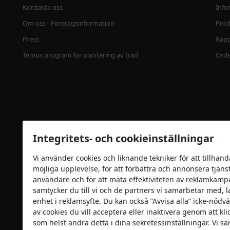
Kontakta oss
Info
Om oss - Företagsinformation
Prod
Press
Rapp
Temus program för plantering av träd
Ord
Integritets- och cookieinställningar
Vi använder cookies och liknande tekniker för att tillhand
möjliga upplevelse, för att förbättra och annonsera tjänste
Säkerhetscertifiering
användare och för att mäta effektiviteten av reklamkamp
samtycker du till vi och de partners vi samarbetar med, l
enhet i reklamsyfte. Du kan också ”Avvisa alla” icke-nödvä
av cookies du vill acceptera eller inaktivera genom att kl
som helst ändra detta i dina sekretessinställningar. Vi s