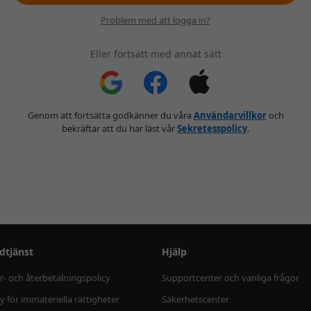
Problem med att logga in?
Eller fortsätt med annat sätt
Genom att fortsätta godkänner du våra
Användarvillkor
och
bekräftar att du har läst vår
Sekretesspolicy
.
dtjänst
Hjälp
r- och återbetalningspolicy
Supportcenter och vanliga frågor
cy för immateriella rättigheter
Säkerhetscenter