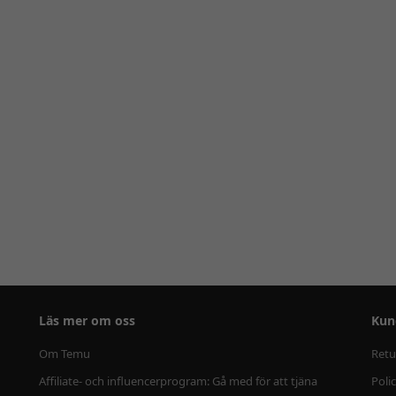
Läs mer om oss
Kun
Om Temu
Retu
Affiliate- och influencerprogram: Gå med för att tjäna
Poli