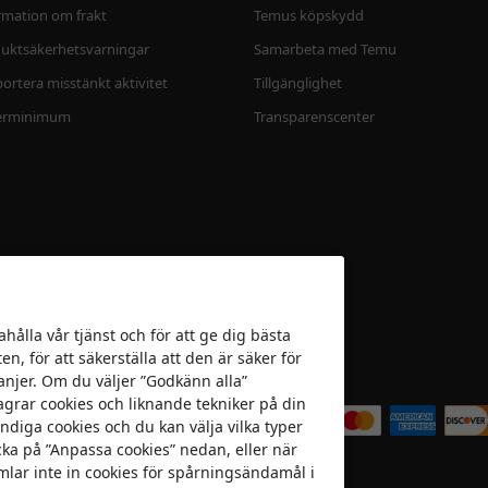
rmation om frakt
Temus köpskydd
uktsäkerhetsvarningar
Samarbeta med Temu
ortera misstänkt aktivitet
Tillgänglighet
erminimum
Transparenscenter
ahålla vår tjänst och för att ge dig bästa
n, för att säkerställa att den är säker för
anjer. Om du väljer ”Godkänn alla”
Vi accepterar
agrar cookies och liknande tekniker på din
ndiga cookies och du kan välja vilka typer
icka på ”Anpassa cookies” nedan, eller när
amlar inte in cookies för spårningsändamål i