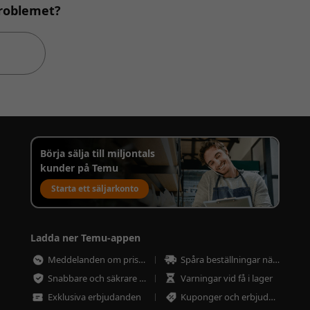
problemet?
Börja sälja till miljontals
kunder på Temu
Starta ett säljarkonto
Ladda ner Temu-appen
Meddelanden om prissänkningar
Spåra beställningar närsomhelst
Snabbare och säkrare betalning
Varningar vid få i lager
Exklusiva erbjudanden
Kuponger och erbjudanden