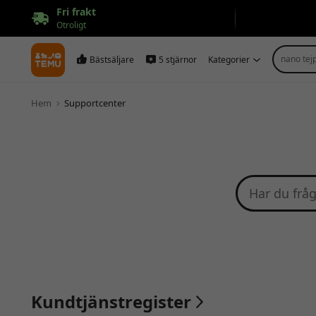
Fri frakt
Otroligt
nano tej
Bästsäljare
5 stjärnor
Kategorier
Hem
Supportcenter
Kundtjänstregister