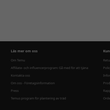
Läs mer om oss
Kun
Om Temu
Retu
Affiliate- och influencerprogram: Gå med för att tjäna
Poli
Kontakta oss
Info
Om oss - Företagsinformation
Prod
Press
Rapp
Temus program för plantering av träd
Ord