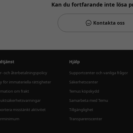
Kan du fortfarande inte lösa 
Kontakta oss
dtjänst
Hjälp
r- och återbetalningspolicy
Supportcenter och vanliga frågor
cy för immateriella rättigheter
Säkerhetscenter
rmation om frakt
Temus köpskydd
uktsäkerhetsvarningar
Samarbeta med Temu
ortera misstänkt aktivitet
Tillgänglighet
erminimum
Transparenscenter