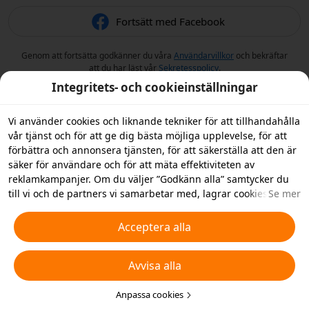
Fortsätt med Facebook
Genom att fortsätta godkänner du våra
Användarvillkor
och bekräftar
att du har läst vår
Sekretesspolicy
.
Integritets- och cookieinställningar
Vi använder cookies och liknande tekniker för att tillhandahålla
vår tjänst och för att ge dig bästa möjliga upplevelse, för att
förbättra och annonsera tjänsten, för att säkerställa att den är
säker för användare och för att mäta effektiviteten av
reklamkampanjer. Om du väljer ”Godkänn alla” samtycker du
till vi och de partners vi samarbetar med, lagrar cookies och
Se mer
liknande tekniker på din enhet i reklamsyfte. Du kan också
”Avvisa alla” icke-nödvändiga cookies och du kan välja vilka
Acceptera alla
typer av cookies du vill acceptera eller inaktivera genom att
klicka på ”Anpassa cookies” nedan, eller när som helst ändra
Avvisa alla
detta i dina sekretessinställningar. Vi samlar inte in cookies för
spårningsändamål i iOS-appen. För mer information, se vår
policy för
cookies och liknande tekniker
Anpassa cookies
.