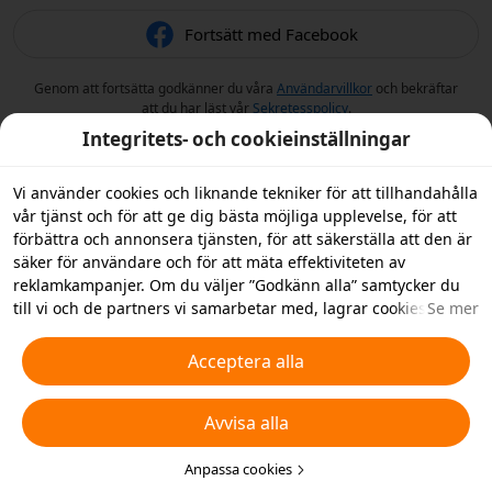
Fortsätt med Facebook
Genom att fortsätta godkänner du våra
Användarvillkor
och bekräftar
att du har läst vår
Sekretesspolicy
.
Integritets- och cookieinställningar
Vi använder cookies och liknande tekniker för att tillhandahålla
vår tjänst och för att ge dig bästa möjliga upplevelse, för att
förbättra och annonsera tjänsten, för att säkerställa att den är
säker för användare och för att mäta effektiviteten av
reklamkampanjer. Om du väljer ”Godkänn alla” samtycker du
till vi och de partners vi samarbetar med, lagrar cookies och
Se mer
liknande tekniker på din enhet i reklamsyfte. Du kan också
”Avvisa alla” icke-nödvändiga cookies och du kan välja vilka
Acceptera alla
typer av cookies du vill acceptera eller inaktivera genom att
klicka på ”Anpassa cookies” nedan, eller när som helst ändra
Avvisa alla
detta i dina sekretessinställningar. Vi samlar inte in cookies för
spårningsändamål i iOS-appen. För mer information, se vår
policy för
cookies och liknande tekniker
Anpassa cookies
.