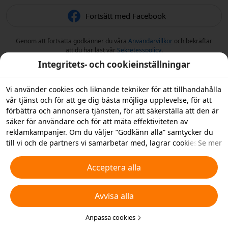
Fortsätt med Facebook
Genom att fortsätta godkänner du våra
Användarvillkor
och bekräftar
att du har läst vår
Sekretesspolicy
.
Integritets- och cookieinställningar
Vi använder cookies och liknande tekniker för att tillhandahålla
vår tjänst och för att ge dig bästa möjliga upplevelse, för att
förbättra och annonsera tjänsten, för att säkerställa att den är
säker för användare och för att mäta effektiviteten av
reklamkampanjer. Om du väljer ”Godkänn alla” samtycker du
till vi och de partners vi samarbetar med, lagrar cookies och
Se mer
liknande tekniker på din enhet i reklamsyfte. Du kan också
”Avvisa alla” icke-nödvändiga cookies och du kan välja vilka
Acceptera alla
typer av cookies du vill acceptera eller inaktivera genom att
klicka på ”Anpassa cookies” nedan, eller när som helst ändra
Avvisa alla
detta i dina sekretessinställningar. Vi samlar inte in cookies för
spårningsändamål i iOS-appen. För mer information, se vår
policy för
cookies och liknande tekniker
Anpassa cookies
.