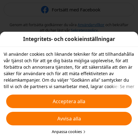
Fortsätt med Facebook
Genom att fortsätta godkänner du våra
Användarvillkor
och bekräftar
att du har läst vår
Sekretesspolicy
.
Integritets- och cookieinställningar
Vi använder cookies och liknande tekniker för att tillhandahålla
vår tjänst och för att ge dig bästa möjliga upplevelse, för att
förbättra och annonsera tjänsten, för att säkerställa att den är
säker för användare och för att mäta effektiviteten av
reklamkampanjer. Om du väljer ”Godkänn alla” samtycker du
till vi och de partners vi samarbetar med, lagrar cookies och
Se mer
liknande tekniker på din enhet i reklamsyfte. Du kan också
”Avvisa alla” icke-nödvändiga cookies och du kan välja vilka
Acceptera alla
typer av cookies du vill acceptera eller inaktivera genom att
klicka på ”Anpassa cookies” nedan, eller när som helst ändra
Avvisa alla
detta i dina sekretessinställningar. Vi samlar inte in cookies för
spårningsändamål i iOS-appen. För mer information, se vår
policy för
cookies och liknande tekniker
Anpassa cookies
.