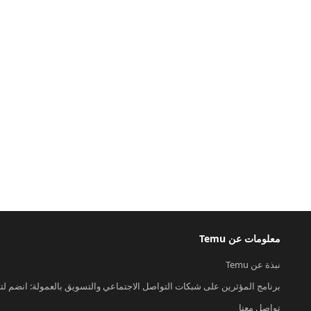
معلومات عن Temu
نبذة عن Temu
برنامج المؤثرين على شبكات التواصل الاجتماعي والتسويق بالعمولة: انضم لت
تواصل معنا