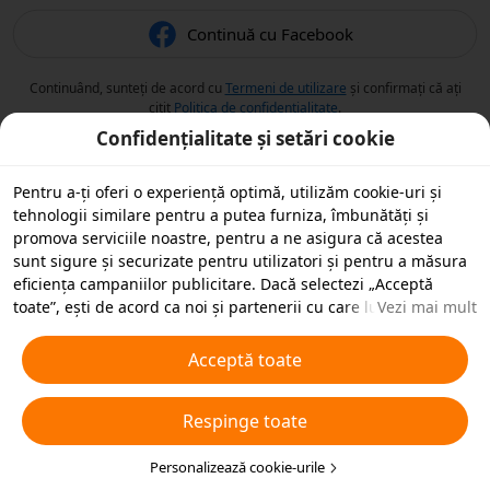
Continuă cu Facebook
Continuând, sunteți de acord cu
Termeni de utilizare
și confirmați că ați
citit
Politica de confidențialitate
.
Confidențialitate și setări cookie
Pentru a-ți oferi o experiență optimă, utilizăm cookie-uri și
tehnologii similare pentru a putea furniza, îmbunătăți și
promova serviciile noastre, pentru a ne asigura că acestea
sunt sigure și securizate pentru utilizatori și pentru a măsura
eficiența campaniilor publicitare. Dacă selectezi „Acceptă
toate”, ești de acord ca noi și partenerii cu care lucrăm să
Vezi mai mult
stocăm cookie-uri și tehnologii similare pe dispozitivul tău în
scopuri publicitare. De asemenea, poți „Respinge toate”
Acceptă toate
cookie-urile neesențiale sau poți alege ce tipuri de cookie-uri
dorești să accepți sau să dezactivezi, printr-un clic mai jos pe
Respinge toate
„Personalizare cookie-uri” sau în orice moment în setările de
confidențialitate. Pentru mai multe detalii, vezi
Politica noastră
privind cookie-urile și tehnologiile similare
Personalizează cookie-urile
.