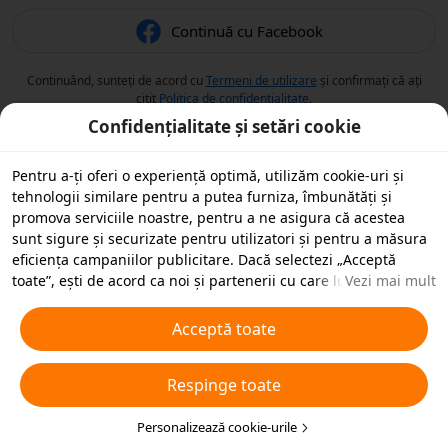
Continuă cu Facebook
Continuând, sunteți de acord cu
Termeni de utilizare
și confirmați că ați
citit
Politica de confidențialitate
.
Confidențialitate și setări cookie
Pentru a-ți oferi o experiență optimă, utilizăm cookie-uri și
tehnologii similare pentru a putea furniza, îmbunătăți și
promova serviciile noastre, pentru a ne asigura că acestea
sunt sigure și securizate pentru utilizatori și pentru a măsura
eficiența campaniilor publicitare. Dacă selectezi „Acceptă
toate”, ești de acord ca noi și partenerii cu care lucrăm să
Vezi mai mult
stocăm cookie-uri și tehnologii similare pe dispozitivul tău în
scopuri publicitare. De asemenea, poți „Respinge toate”
Acceptă toate
cookie-urile neesențiale sau poți alege ce tipuri de cookie-uri
dorești să accepți sau să dezactivezi, printr-un clic mai jos pe
Respinge toate
„Personalizare cookie-uri” sau în orice moment în setările de
confidențialitate. Pentru mai multe detalii, vezi
Politica noastră
privind cookie-urile și tehnologiile similare
Personalizează cookie-urile
.