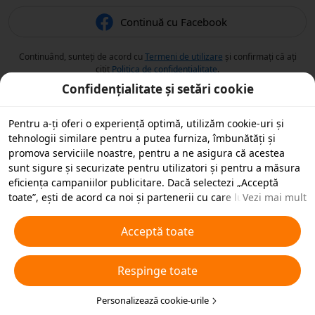
Continuă cu Facebook
Continuând, sunteți de acord cu
Termeni de utilizare
și confirmați că ați
citit
Politica de confidențialitate
.
Confidențialitate și setări cookie
Pentru a-ți oferi o experiență optimă, utilizăm cookie-uri și
tehnologii similare pentru a putea furniza, îmbunătăți și
promova serviciile noastre, pentru a ne asigura că acestea
sunt sigure și securizate pentru utilizatori și pentru a măsura
eficiența campaniilor publicitare. Dacă selectezi „Acceptă
toate”, ești de acord ca noi și partenerii cu care lucrăm să
Vezi mai mult
stocăm cookie-uri și tehnologii similare pe dispozitivul tău în
scopuri publicitare. De asemenea, poți „Respinge toate”
Acceptă toate
cookie-urile neesențiale sau poți alege ce tipuri de cookie-uri
dorești să accepți sau să dezactivezi, printr-un clic mai jos pe
Respinge toate
„Personalizare cookie-uri” sau în orice moment în setările de
confidențialitate. Pentru mai multe detalii, vezi
Politica noastră
privind cookie-urile și tehnologiile similare
Personalizează cookie-urile
.