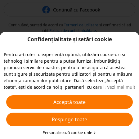
Continuă cu Facebook
Continuând, sunteți de acord cu
Termeni de utilizare
și confirmați că ați
citit
Politica de confidențialitate
.
Confidențialitate și setări cookie
Pentru a-ți oferi o experiență optimă, utilizăm cookie-uri și
tehnologii similare pentru a putea furniza, îmbunătăți și
promova serviciile noastre, pentru a ne asigura că acestea
sunt sigure și securizate pentru utilizatori și pentru a măsura
eficiența campaniilor publicitare. Dacă selectezi „Acceptă
toate”, ești de acord ca noi și partenerii cu care lucrăm să
Vezi mai mult
stocăm cookie-uri și tehnologii similare pe dispozitivul tău în
scopuri publicitare. De asemenea, poți „Respinge toate”
Acceptă toate
cookie-urile neesențiale sau poți alege ce tipuri de cookie-uri
dorești să accepți sau să dezactivezi, printr-un clic mai jos pe
Respinge toate
„Personalizare cookie-uri” sau în orice moment în setările de
confidențialitate. Pentru mai multe detalii, vezi
Politica noastră
privind cookie-urile și tehnologiile similare
Personalizează cookie-urile
.