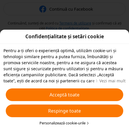
Continuă cu Facebook
Continuând, sunteți de acord cu
Termeni de utilizare
și confirmați că ați
citit
Politica de confidențialitate
.
Confidențialitate și setări cookie
Pentru a-ți oferi o experiență optimă, utilizăm cookie-uri și
tehnologii similare pentru a putea furniza, îmbunătăți și
promova serviciile noastre, pentru a ne asigura că acestea
sunt sigure și securizate pentru utilizatori și pentru a măsura
eficiența campaniilor publicitare. Dacă selectezi „Acceptă
toate”, ești de acord ca noi și partenerii cu care lucrăm să
Vezi mai mult
stocăm cookie-uri și tehnologii similare pe dispozitivul tău în
scopuri publicitare. De asemenea, poți „Respinge toate”
Acceptă toate
cookie-urile neesențiale sau poți alege ce tipuri de cookie-uri
dorești să accepți sau să dezactivezi, printr-un clic mai jos pe
Respinge toate
„Personalizare cookie-uri” sau în orice moment în setările de
confidențialitate. Pentru mai multe detalii, vezi
Politica noastră
privind cookie-urile și tehnologiile similare
Personalizează cookie-urile
.