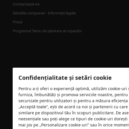
Contactează-ne
Detaliile companiei - Informații legale
Presă
Programul Temu de plantare al copacilor
Confidențialitate și setări cookie
Pentru a-ți oferi o experiență optimă, utilizăm cookie-uri
furniza, îmbunătăți și promova serviciile noastre, pentru
Certificare de securitate
securizate pentru utilizatori și pentru a măsura eficiența
„Acceptă toate”, ești de acord ca noi și partenerii cu car
similare pe dispozitivul tău în scopuri publicitare. De as
neesențiale sau poți alege ce tipuri de cookie-uri dorești 
mai jos pe „Personalizare cookie-uri” sau în orice moment 