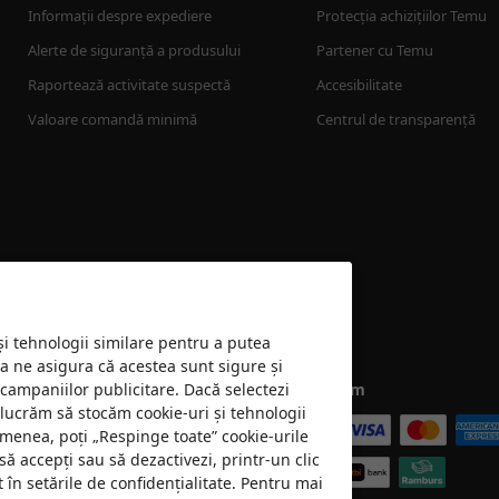
Informații despre expediere
Protecția achizițiilor Temu
Alerte de siguranță a produsului
Partener cu Temu
Raportează activitate suspectă
Accesibilitate
Valoare comandă minimă
Centrul de transparență
 și tehnologii similare pentru a putea
 a ne asigura că acestea sunt sigure și
 campaniilor publicitare. Dacă selectezi
Acceptăm
e lucrăm să stocăm cookie-uri și tehnologii
emenea, poți „Respinge toate” cookie-urile
să accepți sau să dezactivezi, printr-un clic
în setările de confidențialitate. Pentru mai