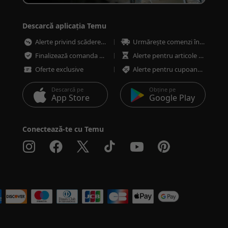
Descarcă aplicația Temu
Alerte privind scăderea prețurilor
Urmărește comenzi în orice moment
Finalizează comanda mai rapid și mai sigur
Alerte pentru articole cu stoc redus
Oferte exclusive
Alerte pentru cupoane și oferte
Descarcă pe
Obține pe
App Store
Google Play
Conectează-te cu Temu