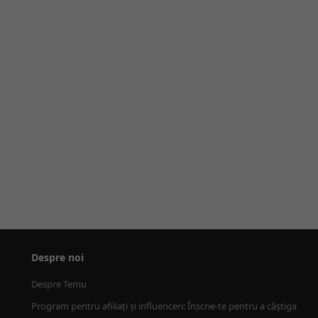
Despre noi
Despre Temu
Program pentru afiliați și influenceri: Înscrie-te pentru a câștiga