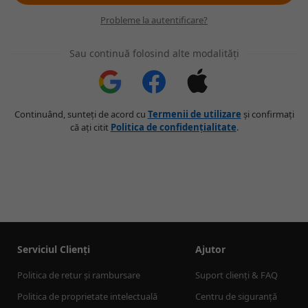
Probleme la autentificare?
Sau continuă folosind alte modalități
Continuând, sunteți de acord cu
Termenii de utilizare
și confirmați
că ați citit
Politica de confidențialitate
.
Serviciul Clienți
Ajutor
Politica de retur și rambursare
Suport clienți & FAQ
Politica de proprietate intelectuală
Centru de siguranță