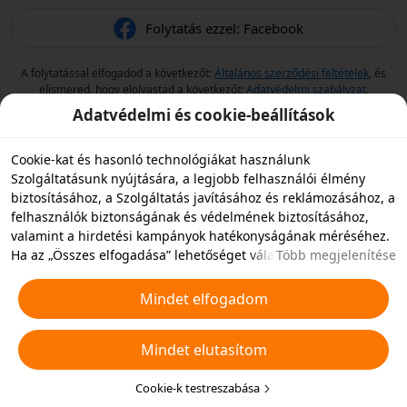
Folytatás ezzel: Facebook
A folytatással elfogadod a következőt:
Általános szerződési feltételek
, és
elismered, hogy elolvastad a következőt:
Adatvédelmi szabályzat
.
Adatvédelmi és cookie-beállítások
Cookie-kat és hasonló technológiákat használunk
Szolgáltatásunk nyújtására, a legjobb felhasználói élmény
biztosításához, a Szolgáltatás javításához és reklámozásához, a
felhasználók biztonságának és védelmének biztosításához,
valamint a hirdetési kampányok hatékonyságának méréséhez.
Ha az „Összes elfogadása” lehetőséget választja, akkor
Több megjelenítése
beleegyezik abba, hogy mi és a partnereink cookie-kat és
hasonló technológiákat tároljunk az eszközén hirdetési célokra.
Mindet elfogadom
Elutasíthatja az összes nem alapvető cookie-t, vagy az alábbi
„Cookie-k testreszabása” gombra kattintva vagy az adatvédelmi
Mindet elutasítom
beállításoknál bármikor kiválaszthatja, hogy mely típusú
cookie-kat szeretné elfogadni vagy letiltani. További
részletekért lásd a
Cookie-kra és hasonló technológiákra
Cookie-k testreszabása