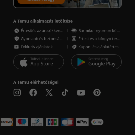
értékesítési fiókot
A Temu alkalmazás letöltése
Értesítés az árcsökkenésről
Bármikor nyomon követheted a megrendeléseket
Gyorsabb és biztonságosabb fizetés
Értesítés a kifogyó termékekről
Exkluzív ajánlatok
Kupon- és ajánlatértesítések
Töltsd le innen:
Szerezd meg
App Store
Google Play
A Temu elérhetőségei