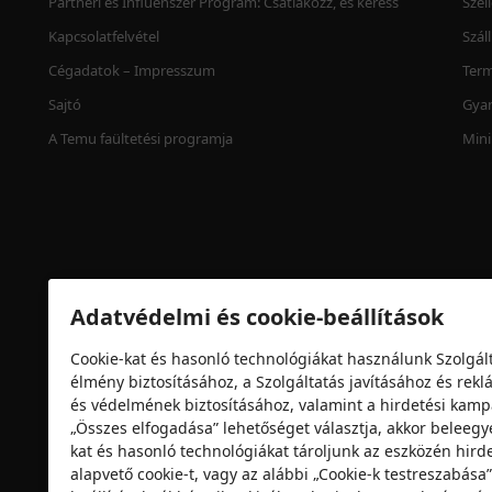
Partneri és Influenszer Program: Csatlakozz, és keress
Szel
Kapcsolatfelvétel
Szál
Cégadatok – Impresszum
Term
Sajtó
Gyan
A Temu faültetési programja
Mini
Adatvédelmi és cookie-beállítások
Cookie-kat és hasonló technológiákat használunk Szolgált
élmény biztosításához, a Szolgáltatás javításához és re
Biztonsági tanúsítvány
és védelmének biztosításához, valamint a hirdetési ka
„Összes elfogadása” lehetőséget választja, akkor beleegy
kat és hasonló technológiákat tároljunk az eszközén hirde
alapvető cookie-t, vagy az alábbi „Cookie-k testreszabás