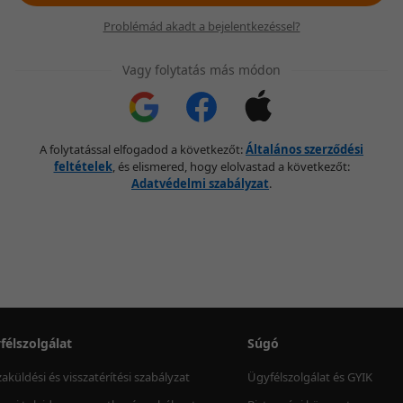
Problémád akadt a bejelentkezéssel?
Vagy folytatás más módon
A folytatással elfogadod a következőt:
Általános szerződési
feltételek
, és elismered, hogy elolvastad a következőt:
Adatvédelmi szabályzat
.
félszolgálat
Súgó
zaküldési és visszatérítési szabályzat
Ügyfélszolgálat és GYIK