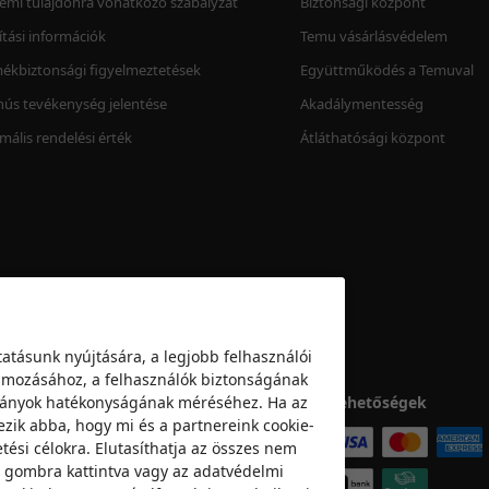
lemi tulajdonra vonatkozó szabályzat
Biztonsági központ
lítási információk
Temu vásárlásvédelem
ékbiztonsági figyelmeztetések
Együttműködés a Temuval
ús tevékenység jelentése
Akadálymentesség
mális rendelési érték
Átláthatósági központ
atásunk nyújtására, a legjobb felhasználói
klámozásához, a felhasználók biztonságának
mpányok hatékonyságának méréséhez. Ha az
Fizetési lehetőségek
ezik abba, hogy mi és a partnereink cookie-
tési célokra. Elutasíthatja az összes nem
a” gombra kattintva vagy az adatvédelmi