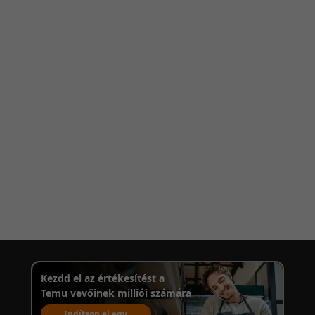
Kezdd el az értékesítést a
Temu vevőinek milliói számára
Indítson el egy