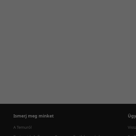
Ismerj meg minket
Ügy
A Temuról
Viss