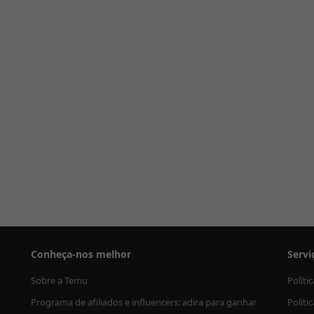
Conheça-nos melhor
Servi
Sobre a Temu
Políti
Programa de afiliados e influencers: adira para ganhar
Políti