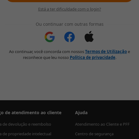
Está a ter dificuldade com o login?
Ou continuar com outras formas
Ao continuar, você concorda com nossos
Termos de Utilização
e
reconhece que leu nosso
Política de privacidade
.
ço de atendimento ao cliente
Ajuda
ca de devolução e reembolso
Atendimento ao Cliente e PFF
ca de propriedade intelectual
Centro de segurança