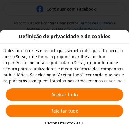
Continuar com Facebook
Ao continuar, você concorda com nossos
Termos de Utilização
e
reconhece que leu nosso
Política de privacidade
.
Definição de privacidade e de cookies
Utilizamos cookies e tecnologias semelhantes para fornecer o
nosso Serviço, de forma a proporcionar-lhe a melhor
experiência, melhorar e publicitar o Serviço, garantir que é
seguro para os utilizadores e medir a eficácia das campanhas
publicitárias. Se selecionar "Aceitar tudo", concorda que nós e
os parceiros com quem trabalhamos armazenemos cookies e
Ver mais
tecnologias semelhantes no seu dispositivo para fins
publicitários. Também pode "Rejeitar todos" os cookies não
Aceitar tudo
essenciais ou escolher os tipos de cookies que pretende
aceitar ou desativar clicando em "Personalizar cookies" abaixo
Rejeitar tudo
ou em qualquer altura nas suas definições de privacidade.
Para obter mais informações, consulte a nossa
Política relativa
a Cookies e Tecnologias Semelhantes
Personalizar cookies
.