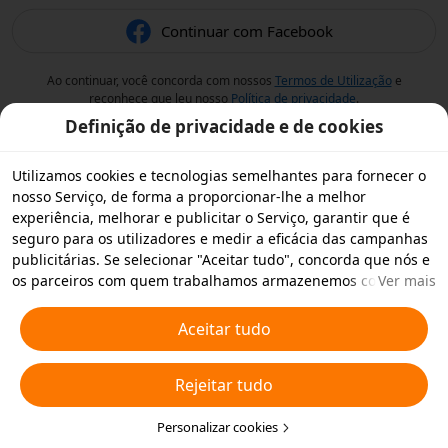
Continuar com Facebook
Ao continuar, você concorda com nossos
Termos de Utilização
e
reconhece que leu nosso
Política de privacidade
.
Definição de privacidade e de cookies
Utilizamos cookies e tecnologias semelhantes para fornecer o
nosso Serviço, de forma a proporcionar-lhe a melhor
experiência, melhorar e publicitar o Serviço, garantir que é
seguro para os utilizadores e medir a eficácia das campanhas
publicitárias. Se selecionar "Aceitar tudo", concorda que nós e
os parceiros com quem trabalhamos armazenemos cookies e
Ver mais
tecnologias semelhantes no seu dispositivo para fins
publicitários. Também pode "Rejeitar todos" os cookies não
Aceitar tudo
essenciais ou escolher os tipos de cookies que pretende
aceitar ou desativar clicando em "Personalizar cookies" abaixo
Rejeitar tudo
ou em qualquer altura nas suas definições de privacidade.
Para obter mais informações, consulte a nossa
Política relativa
a Cookies e Tecnologias Semelhantes
Personalizar cookies
.