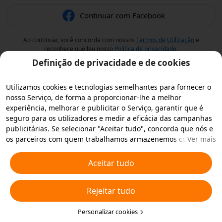
Continuar com Facebook
Ao continuar, você concorda com nossos
Termos de Utilização
e
reconhece que leu nosso
Política de privacidade
.
Definição de privacidade e de cookies
Utilizamos cookies e tecnologias semelhantes para fornecer o
nosso Serviço, de forma a proporcionar-lhe a melhor
experiência, melhorar e publicitar o Serviço, garantir que é
seguro para os utilizadores e medir a eficácia das campanhas
publicitárias. Se selecionar "Aceitar tudo", concorda que nós e
os parceiros com quem trabalhamos armazenemos cookies e
Ver mais
tecnologias semelhantes no seu dispositivo para fins
publicitários. Também pode "Rejeitar todos" os cookies não
Aceitar tudo
essenciais ou escolher os tipos de cookies que pretende
aceitar ou desativar clicando em "Personalizar cookies" abaixo
Rejeitar tudo
ou em qualquer altura nas suas definições de privacidade.
Para obter mais informações, consulte a nossa
Política relativa
a Cookies e Tecnologias Semelhantes
Personalizar cookies
.