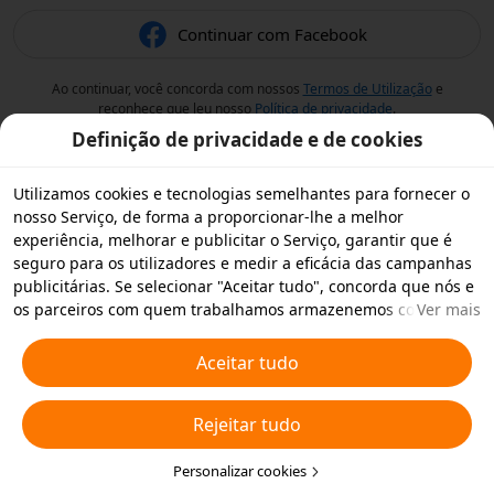
Continuar com Facebook
Ao continuar, você concorda com nossos
Termos de Utilização
e
reconhece que leu nosso
Política de privacidade
.
Definição de privacidade e de cookies
Utilizamos cookies e tecnologias semelhantes para fornecer o
nosso Serviço, de forma a proporcionar-lhe a melhor
experiência, melhorar e publicitar o Serviço, garantir que é
seguro para os utilizadores e medir a eficácia das campanhas
publicitárias. Se selecionar "Aceitar tudo", concorda que nós e
os parceiros com quem trabalhamos armazenemos cookies e
Ver mais
tecnologias semelhantes no seu dispositivo para fins
publicitários. Também pode "Rejeitar todos" os cookies não
Aceitar tudo
essenciais ou escolher os tipos de cookies que pretende
aceitar ou desativar clicando em "Personalizar cookies" abaixo
Rejeitar tudo
ou em qualquer altura nas suas definições de privacidade.
Para obter mais informações, consulte a nossa
Política relativa
a Cookies e Tecnologias Semelhantes
Personalizar cookies
.