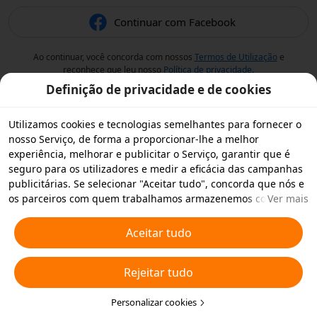
Continuar com Facebook
Ao continuar, você concorda com nossos
Termos de Utilização
e
reconhece que leu nosso
Política de privacidade
.
Definição de privacidade e de cookies
Utilizamos cookies e tecnologias semelhantes para fornecer o
nosso Serviço, de forma a proporcionar-lhe a melhor
experiência, melhorar e publicitar o Serviço, garantir que é
seguro para os utilizadores e medir a eficácia das campanhas
publicitárias. Se selecionar "Aceitar tudo", concorda que nós e
os parceiros com quem trabalhamos armazenemos cookies e
Ver mais
tecnologias semelhantes no seu dispositivo para fins
publicitários. Também pode "Rejeitar todos" os cookies não
Aceitar tudo
essenciais ou escolher os tipos de cookies que pretende
aceitar ou desativar clicando em "Personalizar cookies" abaixo
Rejeitar tudo
ou em qualquer altura nas suas definições de privacidade.
Para obter mais informações, consulte a nossa
Política relativa
a Cookies e Tecnologias Semelhantes
Personalizar cookies
.