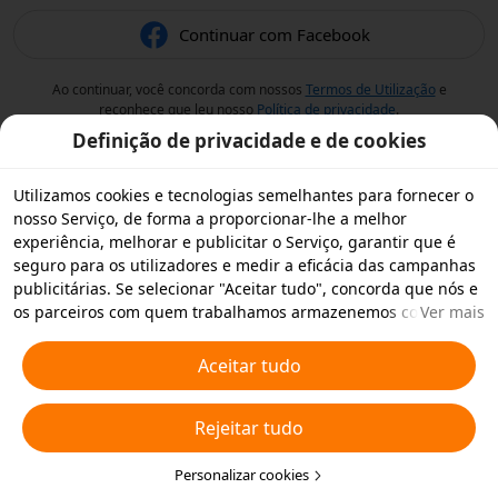
Continuar com Facebook
Ao continuar, você concorda com nossos
Termos de Utilização
e
reconhece que leu nosso
Política de privacidade
.
Definição de privacidade e de cookies
Utilizamos cookies e tecnologias semelhantes para fornecer o
nosso Serviço, de forma a proporcionar-lhe a melhor
experiência, melhorar e publicitar o Serviço, garantir que é
seguro para os utilizadores e medir a eficácia das campanhas
publicitárias. Se selecionar "Aceitar tudo", concorda que nós e
os parceiros com quem trabalhamos armazenemos cookies e
Ver mais
tecnologias semelhantes no seu dispositivo para fins
publicitários. Também pode "Rejeitar todos" os cookies não
Aceitar tudo
essenciais ou escolher os tipos de cookies que pretende
aceitar ou desativar clicando em "Personalizar cookies" abaixo
Rejeitar tudo
ou em qualquer altura nas suas definições de privacidade.
Para obter mais informações, consulte a nossa
Política relativa
a Cookies e Tecnologias Semelhantes
Personalizar cookies
.