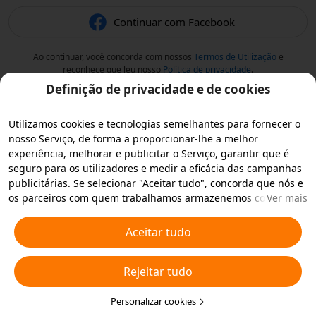
Continuar com Facebook
Ao continuar, você concorda com nossos
Termos de Utilização
e
reconhece que leu nosso
Política de privacidade
.
Definição de privacidade e de cookies
Utilizamos cookies e tecnologias semelhantes para fornecer o
nosso Serviço, de forma a proporcionar-lhe a melhor
experiência, melhorar e publicitar o Serviço, garantir que é
seguro para os utilizadores e medir a eficácia das campanhas
publicitárias. Se selecionar "Aceitar tudo", concorda que nós e
os parceiros com quem trabalhamos armazenemos cookies e
Ver mais
tecnologias semelhantes no seu dispositivo para fins
publicitários. Também pode "Rejeitar todos" os cookies não
Aceitar tudo
essenciais ou escolher os tipos de cookies que pretende
aceitar ou desativar clicando em "Personalizar cookies" abaixo
Rejeitar tudo
ou em qualquer altura nas suas definições de privacidade.
Para obter mais informações, consulte a nossa
Política relativa
a Cookies e Tecnologias Semelhantes
Personalizar cookies
.