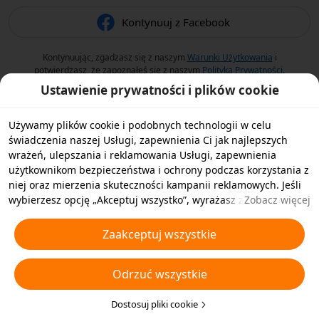
Kontynuuj z Facebook
Kontynuując, zgadzasz się z naszym
Warunki Użytkowania
i
potwierdzasz, że zapoznałeś się z naszym
Polityka Prywatności
.
Ustawienie prywatności i plików cookie
Używamy plików cookie i podobnych technologii w celu
świadczenia naszej Usługi, zapewnienia Ci jak najlepszych
wrażeń, ulepszania i reklamowania Usługi, zapewnienia
użytkownikom bezpieczeństwa i ochrony podczas korzystania z
niej oraz mierzenia skuteczności kampanii reklamowych. Jeśli
wybierzesz opcję „Akceptuj wszystko”, wyrażasz zgodę na
Zobacz więcej
przechowywanie przez nas i naszych partnerów plików cookie
oraz podobnych technologii na Twoim urządzeniu w celach
Zaakceptuj wszystkie
reklamowych. Możesz także wybrać opcję „Odrzucić wszystkie”,
aby odrzucić wszystkie nieistotne pliki cookie lub wybrać typy
Odrzuć wszystkie
plików cookie, które chcesz zaakceptować albo wyłączyć,
klikając opcję „Dostosuj pliki cookie” poniżej lub w dowolnej
chwili w ustawieniach prywatności. Aby uzyskać więcej
Dostosuj pliki cookie