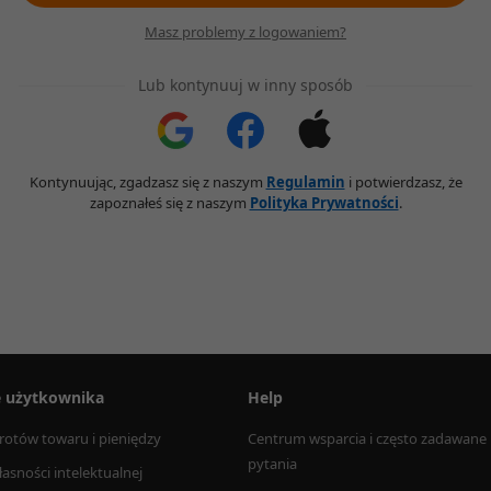
Masz problemy z logowaniem?
Lub kontynuuj w inny sposób
Kontynuując, zgadzasz się z naszym
Regulamin
i potwierdzasz, że
zapoznałeś się z naszym
Polityka Prywatności
.
e użytkownika
Help
rotów towaru i pieniędzy
Centrum wsparcia i często zadawane 
pytania
łasności intelektualnej