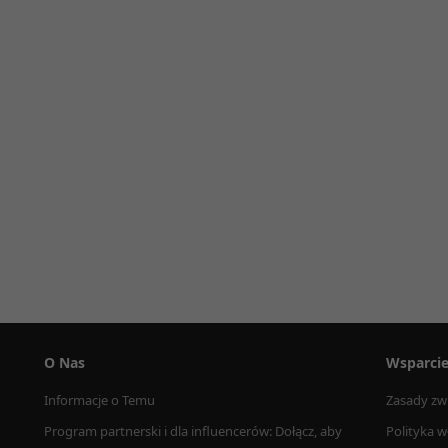
O Nas
Wsparci
Informacje o Temu
Zasady zw
Program partnerski i dla influencerów: Dołącz, aby 
Polityka w