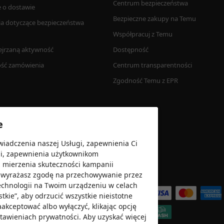
Centrum bezpieczeństwa
e o dostawie
Bezpieczne zakupy na Temu
ia dotyczące bezpieczeństwa 
Współpracuj z Temu 
ejrzaną aktywność 
Dostępność
ość zamówienia
Centrum transparentności
Zgodność Temu z EPR
e
wiadczenia naszej Usługi, zapewnienia Ci
gi, zapewnienia użytkownikom
z mierzenia skuteczności kampanii
”, wyrażasz zgodę na przechowywanie przez
Akceptujemy
echnologii na Twoim urządzeniu w celach
kie”, aby odrzucić wszystkie nieistotne
zaakceptować albo wyłączyć, klikając opcję
ustawieniach prywatności. Aby uzyskać więcej