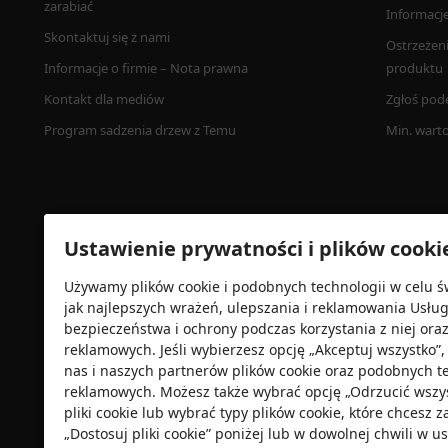
zarabiać
Informacj
Skontaktuj się z nami
Ostrzeżen
Informacje o firmie – Nota prawna
produktu
Kontakt dla mediów
Zgłoś pod
Program sadzenia drzew z Temu
Min. wart
Ustawienie prywatności i plików cooki
Używamy plików cookie i podobnych technologii w celu ś
jak najlepszych wrażeń, ulepszania i reklamowania Usłu
bezpieczeństwa i ochrony podczas korzystania z niej ora
Certyfikat zabezpieczeń
reklamowych. Jeśli wybierzesz opcję „Akceptuj wszystko
nas i naszych partnerów plików cookie oraz podobnych t
reklamowych. Możesz także wybrać opcję „Odrzucić wszyst
pliki cookie lub wybrać typy plików cookie, które chcesz 
„Dostosuj pliki cookie” poniżej lub w dowolnej chwili w 