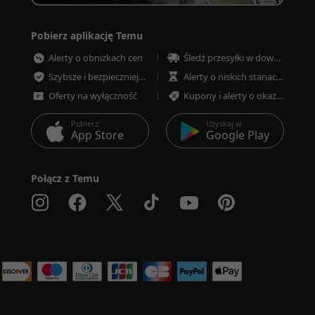
Pobierz aplikację Temu
Alerty o obniżkach cen
Śledź przesyłki w dowolnym momencie
Szybsze i bezpieczniejsze płatności
Alerty o niskich stanach magazynowych
Oferty na wyłączność
Kupony i alerty o okazjach
Pobierz:
Uzyskaj w
App Store
Google Play
Połącz z Temu