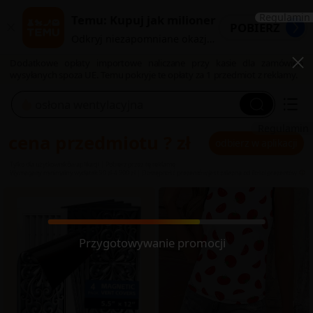
Regulamin
Temu: Kupuj jak milioner
POBIERZ
Odkryj niezapomniane okazje na Temu
Dodatkowe opłaty importowe naliczane przy kasie dla zamówień
wysyłanych spoza UE. Temu pokryje te opłaty za 1 przedmiot z reklamy.
Regulamin
cena przedmiotu ? zł
odbierz w aplikacji
Tylko dla użytkowników aplikacji
|
Pobierz przez tę reklamę
Wymagany minimalny wydatek 30 zł-4 300 zł
|
Dostępność prezentów jest zależna od ilości prezentów.
Przygotowywanie promocji
...