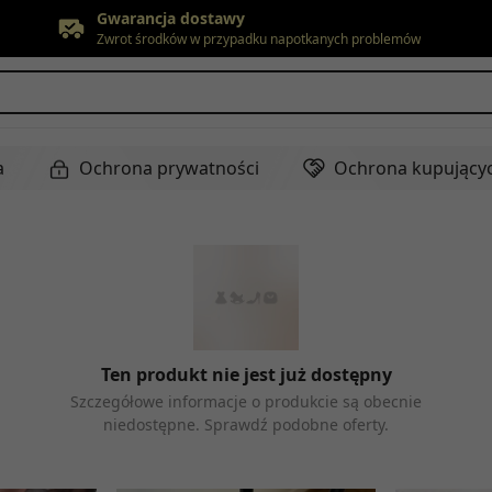
Bezpłatne zwroty
Do 90 dni*
Wyrównanie ceny
W ciągu 30 dni
Gwarancja dostawy
Zwrot środków w przypadku napotkanych problemów
a
Ochrona prywatności
Ochrona kupujący
Ten produkt nie jest już dostępny
Szczegółowe informacje o produkcie są obecnie
niedostępne. Sprawdź podobne oferty.