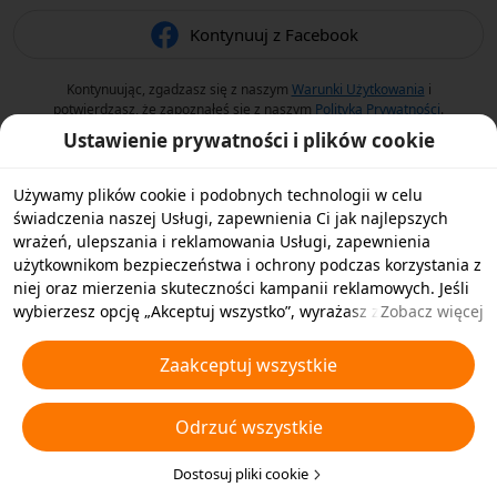
Kontynuuj z Facebook
Kontynuując, zgadzasz się z naszym
Warunki Użytkowania
i
potwierdzasz, że zapoznałeś się z naszym
Polityka Prywatności
.
Ustawienie prywatności i plików cookie
Używamy plików cookie i podobnych technologii w celu
świadczenia naszej Usługi, zapewnienia Ci jak najlepszych
wrażeń, ulepszania i reklamowania Usługi, zapewnienia
użytkownikom bezpieczeństwa i ochrony podczas korzystania z
niej oraz mierzenia skuteczności kampanii reklamowych. Jeśli
wybierzesz opcję „Akceptuj wszystko”, wyrażasz zgodę na
Zobacz więcej
przechowywanie przez nas i naszych partnerów plików cookie
oraz podobnych technologii na Twoim urządzeniu w celach
Zaakceptuj wszystkie
reklamowych. Możesz także wybrać opcję „Odrzucić wszystkie”,
aby odrzucić wszystkie nieistotne pliki cookie lub wybrać typy
Odrzuć wszystkie
plików cookie, które chcesz zaakceptować albo wyłączyć,
klikając opcję „Dostosuj pliki cookie” poniżej lub w dowolnej
chwili w ustawieniach prywatności. Aby uzyskać więcej
Dostosuj pliki cookie