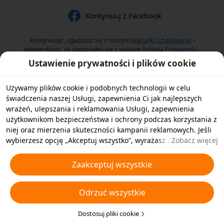
Kontynuuj z Facebook
Kontynuując, zgadzasz się z naszym
Warunki Użytkowania
i
potwierdzasz, że zapoznałeś się z naszym
Polityka Prywatności
.
Ustawienie prywatności i plików cookie
Używamy plików cookie i podobnych technologii w celu
świadczenia naszej Usługi, zapewnienia Ci jak najlepszych
wrażeń, ulepszania i reklamowania Usługi, zapewnienia
użytkownikom bezpieczeństwa i ochrony podczas korzystania z
niej oraz mierzenia skuteczności kampanii reklamowych. Jeśli
wybierzesz opcję „Akceptuj wszystko”, wyrażasz zgodę na
Zobacz więcej
przechowywanie przez nas i naszych partnerów plików cookie
oraz podobnych technologii na Twoim urządzeniu w celach
Zaakceptuj wszystkie
reklamowych. Możesz także wybrać opcję „Odrzucić wszystkie”,
aby odrzucić wszystkie nieistotne pliki cookie lub wybrać typy
Odrzuć wszystkie
plików cookie, które chcesz zaakceptować albo wyłączyć,
klikając opcję „Dostosuj pliki cookie” poniżej lub w dowolnej
chwili w ustawieniach prywatności. Aby uzyskać więcej
Dostosuj pliki cookie