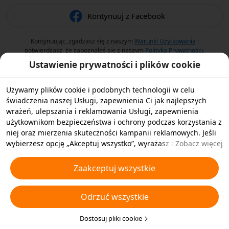
Kontynuuj z Facebook
Kontynuując, zgadzasz się z naszym
Warunki Użytkowania
i
potwierdzasz, że zapoznałeś się z naszym
Polityka Prywatności
.
Ustawienie prywatności i plików cookie
Używamy plików cookie i podobnych technologii w celu
świadczenia naszej Usługi, zapewnienia Ci jak najlepszych
wrażeń, ulepszania i reklamowania Usługi, zapewnienia
użytkownikom bezpieczeństwa i ochrony podczas korzystania z
niej oraz mierzenia skuteczności kampanii reklamowych. Jeśli
wybierzesz opcję „Akceptuj wszystko”, wyrażasz zgodę na
Zobacz więcej
przechowywanie przez nas i naszych partnerów plików cookie
oraz podobnych technologii na Twoim urządzeniu w celach
Zaakceptuj wszystkie
reklamowych. Możesz także wybrać opcję „Odrzucić wszystkie”,
aby odrzucić wszystkie nieistotne pliki cookie lub wybrać typy
Odrzuć wszystkie
plików cookie, które chcesz zaakceptować albo wyłączyć,
klikając opcję „Dostosuj pliki cookie” poniżej lub w dowolnej
chwili w ustawieniach prywatności. Aby uzyskać więcej
Dostosuj pliki cookie