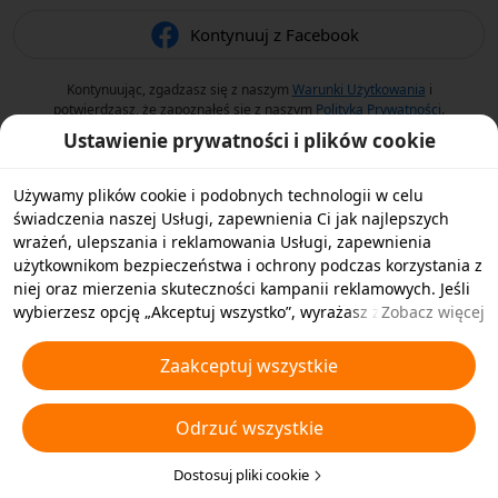
Kontynuuj z Facebook
Kontynuując, zgadzasz się z naszym
Warunki Użytkowania
i
potwierdzasz, że zapoznałeś się z naszym
Polityka Prywatności
.
Ustawienie prywatności i plików cookie
Używamy plików cookie i podobnych technologii w celu
świadczenia naszej Usługi, zapewnienia Ci jak najlepszych
wrażeń, ulepszania i reklamowania Usługi, zapewnienia
użytkownikom bezpieczeństwa i ochrony podczas korzystania z
niej oraz mierzenia skuteczności kampanii reklamowych. Jeśli
wybierzesz opcję „Akceptuj wszystko”, wyrażasz zgodę na
Zobacz więcej
przechowywanie przez nas i naszych partnerów plików cookie
oraz podobnych technologii na Twoim urządzeniu w celach
Zaakceptuj wszystkie
reklamowych. Możesz także wybrać opcję „Odrzucić wszystkie”,
aby odrzucić wszystkie nieistotne pliki cookie lub wybrać typy
Odrzuć wszystkie
plików cookie, które chcesz zaakceptować albo wyłączyć,
klikając opcję „Dostosuj pliki cookie” poniżej lub w dowolnej
chwili w ustawieniach prywatności. Aby uzyskać więcej
Dostosuj pliki cookie