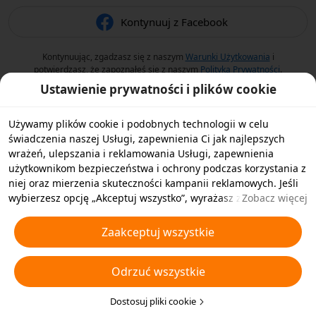
Kontynuuj z Facebook
Kontynuując, zgadzasz się z naszym
Warunki Użytkowania
i
potwierdzasz, że zapoznałeś się z naszym
Polityka Prywatności
.
Ustawienie prywatności i plików cookie
Używamy plików cookie i podobnych technologii w celu
świadczenia naszej Usługi, zapewnienia Ci jak najlepszych
wrażeń, ulepszania i reklamowania Usługi, zapewnienia
użytkownikom bezpieczeństwa i ochrony podczas korzystania z
niej oraz mierzenia skuteczności kampanii reklamowych. Jeśli
wybierzesz opcję „Akceptuj wszystko”, wyrażasz zgodę na
Zobacz więcej
przechowywanie przez nas i naszych partnerów plików cookie
oraz podobnych technologii na Twoim urządzeniu w celach
Zaakceptuj wszystkie
reklamowych. Możesz także wybrać opcję „Odrzucić wszystkie”,
aby odrzucić wszystkie nieistotne pliki cookie lub wybrać typy
Odrzuć wszystkie
plików cookie, które chcesz zaakceptować albo wyłączyć,
klikając opcję „Dostosuj pliki cookie” poniżej lub w dowolnej
chwili w ustawieniach prywatności. Aby uzyskać więcej
Dostosuj pliki cookie