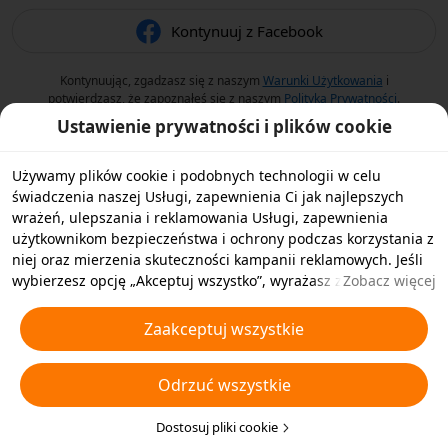
Kontynuuj z Facebook
Kontynuując, zgadzasz się z naszym
Warunki Użytkowania
i
potwierdzasz, że zapoznałeś się z naszym
Polityka Prywatności
.
Ustawienie prywatności i plików cookie
Używamy plików cookie i podobnych technologii w celu
świadczenia naszej Usługi, zapewnienia Ci jak najlepszych
wrażeń, ulepszania i reklamowania Usługi, zapewnienia
użytkownikom bezpieczeństwa i ochrony podczas korzystania z
niej oraz mierzenia skuteczności kampanii reklamowych. Jeśli
wybierzesz opcję „Akceptuj wszystko”, wyrażasz zgodę na
Zobacz więcej
przechowywanie przez nas i naszych partnerów plików cookie
oraz podobnych technologii na Twoim urządzeniu w celach
Zaakceptuj wszystkie
reklamowych. Możesz także wybrać opcję „Odrzucić wszystkie”,
aby odrzucić wszystkie nieistotne pliki cookie lub wybrać typy
Odrzuć wszystkie
plików cookie, które chcesz zaakceptować albo wyłączyć,
klikając opcję „Dostosuj pliki cookie” poniżej lub w dowolnej
chwili w ustawieniach prywatności. Aby uzyskać więcej
Dostosuj pliki cookie