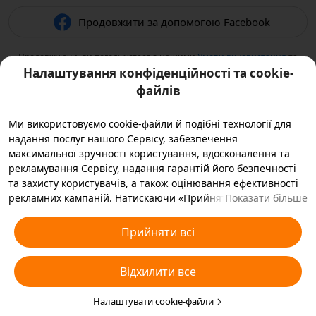
Продовжити за допомогою Facebook
Продовжуючи, ви погоджуєтеся з нашими
Умови використання
та
підтверджуєте, що прочитали нашу
Політикою конфіденційності
.
Налаштування конфіденційності та cookie-
файлів
Ми використовуємо cookie-файли й подібні технології для
надання послуг нашого Сервісу, забезпечення
максимальної зручності користування, вдосконалення та
рекламування Сервісу, надання гарантій його безпечності
та захисту користувачів, а також оцінювання ефективності
рекламних кампаній. Натискаючи «Прийняти всі», ви
Показати більше
погоджуєтеся, що ми й наші партнери зберігатимемо
cookie-файли й подібні технології на вашому пристрої,
Прийняти всі
зібрані в рекламних цілях. Ви також можете вибрати
варіант «Відхилити всі» для необов’язкових cookie-файлів
Відхилити все
або вказати, які типи cookie-файлів ви згодні прийняти, а які
бажаєте заблокувати, натиснувши «Налаштувати cookie-
файли» нижче на цій сторінці або зайшовши в розділ
Налаштувати cookie-файли