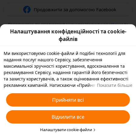
Продовжити за допомогою Facebook
Продовжуючи, ви погоджуєтеся з нашими
Умови використання
та
підтверджуєте, що прочитали нашу
Політикою конфіденційності
.
Налаштування конфіденційності та cookie-
файлів
Ми використовуємо cookie-файли й подібні технології для
надання послуг нашого Сервісу, забезпечення
максимальної зручності користування, вдосконалення та
рекламування Сервісу, надання гарантій його безпечності
та захисту користувачів, а також оцінювання ефективності
рекламних кампаній. Натискаючи «Прийняти всі», ви
Показати більше
погоджуєтеся, що ми й наші партнери зберігатимемо
cookie-файли й подібні технології на вашому пристрої,
Прийняти всі
зібрані в рекламних цілях. Ви також можете вибрати
варіант «Відхилити всі» для необов’язкових cookie-файлів
Відхилити все
або вказати, які типи cookie-файлів ви згодні прийняти, а які
бажаєте заблокувати, натиснувши «Налаштувати cookie-
файли» нижче на цій сторінці або зайшовши в розділ
Налаштувати cookie-файли