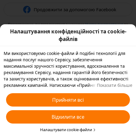
Продовжити за допомогою Facebook
Продовжуючи, ви погоджуєтеся з нашими
Умови використання
та
підтверджуєте, що прочитали нашу
Політикою конфіденційності
.
Налаштування конфіденційності та cookie-
файлів
Ми використовуємо cookie-файли й подібні технології для
надання послуг нашого Сервісу, забезпечення
максимальної зручності користування, вдосконалення та
рекламування Сервісу, надання гарантій його безпечності
та захисту користувачів, а також оцінювання ефективності
рекламних кампаній. Натискаючи «Прийняти всі», ви
Показати більше
погоджуєтеся, що ми й наші партнери зберігатимемо
cookie-файли й подібні технології на вашому пристрої,
Прийняти всі
зібрані в рекламних цілях. Ви також можете вибрати
варіант «Відхилити всі» для необов’язкових cookie-файлів
Відхилити все
або вказати, які типи cookie-файлів ви згодні прийняти, а які
бажаєте заблокувати, натиснувши «Налаштувати cookie-
файли» нижче на цій сторінці або зайшовши в розділ
Налаштувати cookie-файли