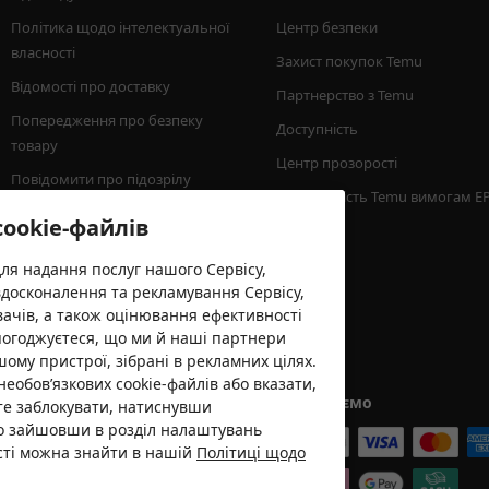
Політика щодо інтелектуальної 
Центр безпеки
власності
Захист покупок Temu
Відомості про доставку
Партнерство з Temu
Попередження про безпеку 
Доступність
товару
Центр прозорості
Повідомити про підозрілу 
Відповідність Temu вимогам E
активність
cookie-файлів
Мінімальна сума замовлення
для надання послуг нашого Сервісу,
вдосконалення та рекламування Сервісу,
вачів, а також оцінювання ефективності
погоджуєтеся, що ми й наші партнери
шому пристрої, зібрані в рекламних цілях.
необов’язкових cookie-файлів або вказати,
Ми приймаємо
єте заблокувати, натиснувши
бо зайшовши в розділ налаштувань
ості можна знайти в нашій
Політиці щодо