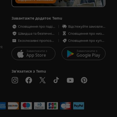
запис для продажу
Завантажте додаток Temu
Сповіщення про падіння цін
Відстежуйте замовлення в будь-який час
Швидша та безпечніша оплата
Сповіщення про низькі запаси товарів
Ексклюзивні пропозиції
Сповіщення про купони та пропозиції
PR
Завантажити з
Завантажити з
App Store
Google Play
Зв’язатися з Temu