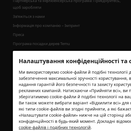
Партнерська та інфлюенсерська програма: Приєднуйтесь, 
щоб заробляти
Зв’яжіться з нами
Інформація про компанію – Імпринт
Преса
Програма посадки дерев Temu
Налаштування конфіденційності та 
Ми використовуємо cookie-файли й подібні технології 
забезпечення максимальної зручності користування, 
надання гарантій його безпечності та захисту користу
рекламних кампаній. Натискаючи «Прийняти всі», ви 
зберігатимемо cookie-файли й подібні технології на ва
Ви також можете вибрати варіант «Відхилити всі» для 
Сертифікат безпеки
які типи cookie-файлів ви згодні прийняти, а які бажа
«Налаштувати cookie-файли» нижче на цій сторінці а
конфіденційності в будь-який момент. Докладні відом
cookie-файлів і подібних технологій
.