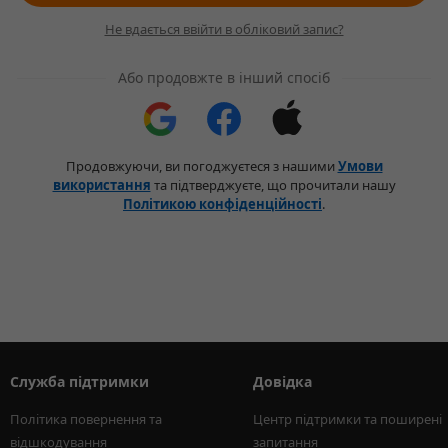
Не вдається ввійти в обліковий запис?
Або продовжте в інший спосіб
Продовжуючи, ви погоджуєтеся з нашими
Умови
використання
та підтверджуєте, що прочитали нашу
Політикою конфіденційності
.
Служба підтримки
Довідка
Політика повернення та 
Центр підтримки та поширені 
відшкодування
запитання