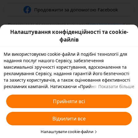
Продовжити за допомогою Facebook
Продовжуючи, ви погоджуєтеся з нашими
Умови використання
та
підтверджуєте, що прочитали нашу
Політикою конфіденційності
.
Налаштування конфіденційності та cookie-
файлів
Ми використовуємо cookie-файли й подібні технології для
надання послуг нашого Сервісу, забезпечення
максимальної зручності користування, вдосконалення та
рекламування Сервісу, надання гарантій його безпечності
та захисту користувачів, а також оцінювання ефективності
рекламних кампаній. Натискаючи «Прийняти всі», ви
Показати більше
погоджуєтеся, що ми й наші партнери зберігатимемо
cookie-файли й подібні технології на вашому пристрої,
Прийняти всі
зібрані в рекламних цілях. Ви також можете вибрати
варіант «Відхилити всі» для необов’язкових cookie-файлів
Відхилити все
або вказати, які типи cookie-файлів ви згодні прийняти, а які
бажаєте заблокувати, натиснувши «Налаштувати cookie-
файли» нижче на цій сторінці або зайшовши в розділ
Налаштувати cookie-файли