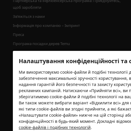
Партнерська та інфлюенсерська програма: Приєднуйтесь, 
щоб заробляти
Зв’яжіться з нами
Інформація про компанію – Імпринт
Преса
Програма посадки дерев Temu
Налаштування конфіденційності та 
Ми використовуємо cookie-файли й подібні технології 
забезпечення максимальної зручності користування, 
надання гарантій його безпечності та захисту користу
рекламних кампаній. Натискаючи «Прийняти всі», ви 
зберігатимемо cookie-файли й подібні технології на ва
Ви також можете вибрати варіант «Відхилити всі» для 
Сертифікат безпеки
які типи cookie-файлів ви згодні прийняти, а які бажа
«Налаштувати cookie-файли» нижче на цій сторінці а
конфіденційності в будь-який момент. Докладні відом
cookie-файлів і подібних технологій
.