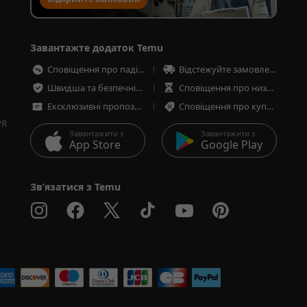
запис для продажу
Завантажте додаток Temu
Сповіщення про падіння цін
Відстежуйте замовлення в будь-який час
Швидша та безпечніша оплата
Сповіщення про низькі запаси товарів
Ексклюзивні пропозиції
Сповіщення про купони та пропозиції
PR
Завантажити з
Завантажити з
App Store
Google Play
Зв’язатися з Temu