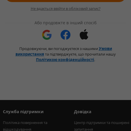
Не вдається ввійти в обліковий запис?
Або продовжте в інший спосіб
Продовжуючи, ви погоджуєтеся з нашими
Умови
використання
та підтверджуєте, що прочитали нашу
Політикою конфіденційності
.
Служба підтримки
Довідка
Політика повернення та 
Центр підтримки та поширені 
відшкодування
запитання