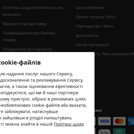
Політика щодо інтелектуальної 
Центр безпеки
власності
Захист покупок Temu
Відомості про доставку
Партнерство з Temu
Попередження про безпеку 
Доступність
товару
Центр прозорості
Повідомити про підозрілу 
Відповідність Temu вимогам E
активність
cookie-файлів
Мінімальна сума замовлення
для надання послуг нашого Сервісу,
вдосконалення та рекламування Сервісу,
вачів, а також оцінювання ефективності
погоджуєтеся, що ми й наші партнери
шому пристрої, зібрані в рекламних цілях.
необов’язкових cookie-файлів або вказати,
Ми приймаємо
єте заблокувати, натиснувши
бо зайшовши в розділ налаштувань
ості можна знайти в нашій
Політиці щодо