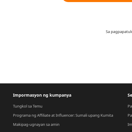
Sa pagpapatul
Impormasyon ng kumpanya
Se
Tungkol sa Temu
Pa
Programa ng Affiliate at Influencer: Sumali upang Kumita
Pa
Makipag-ugnayan sa amin
Im