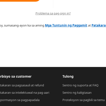
Problema sa pag-sign in?
oy, sumasang-ayon ka sa aming
Mga Tuntunin ng Paggamit
at
Patakaran
rbisyo sa customer
Tulong
takaran sa pagsasauli at refund
Sentro ng suporta at FAQ
takaran sa intelektuwal na pag-aari
Sentro ng kaligtasan
pormasyon sa pagpapadala
Proteksyon sa pagbili sa temu