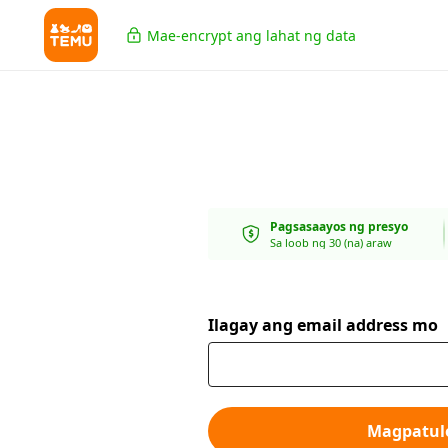
Mae-encrypt ang lahat ng data
Pagsasaayos ng presyo
Sa loob ng 30 (na) araw
Ilagay ang email address mo
Magpatul