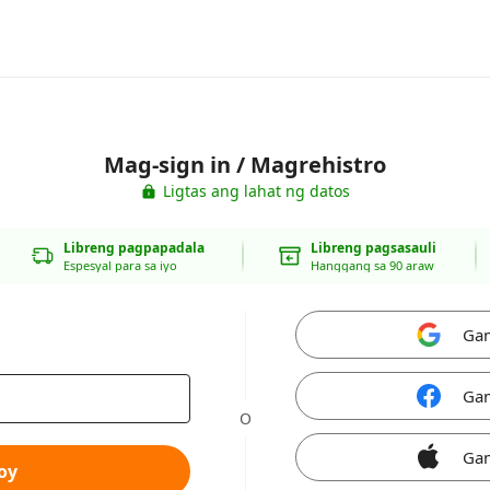
Mag-sign in / Magrehistro
Ligtas ang lahat ng datos
Libreng pagpapadala
Libreng pagsasauli
Espesyal para sa iyo
Hanggang sa 90 araw
Gam
Gam
O
Gam
oy