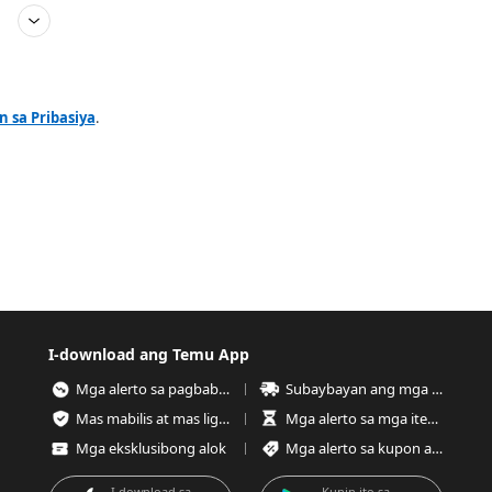
 sa Pribasiya
.
I-download ang Temu App
Mga alerto sa pagbaba ng presyo
Subaybayan ang mga order anumang oras
Mas mabilis at mas ligtas na pag-checkout
Mga alerto sa mga item na kaunting stock
Mga eksklusibong alok
Mga alerto sa kupon at alok
I-download sa
Kunin ito sa