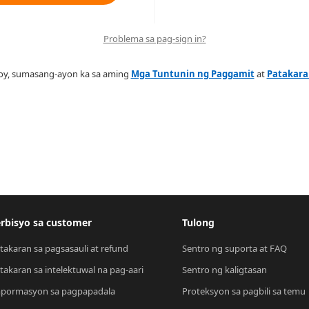
Problema sa pag-sign in?
oy, sumasang-ayon ka sa aming
Mga Tuntunin ng Paggamit
at
Patakaran
rbisyo sa customer
Tulong
takaran sa pagsasauli at refund
Sentro ng suporta at FAQ
takaran sa intelektuwal na pag-aari
Sentro ng kaligtasan
pormasyon sa pagpapadala
Proteksyon sa pagbili sa temu