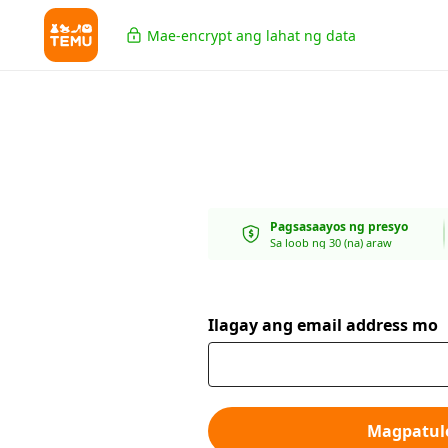
Mae-encrypt ang lahat ng data
Pagsasaayos ng presyo
Sa loob ng 30 (na) araw
Ilagay ang email address mo
Magpatul