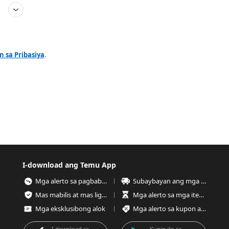
 sa Pribasiya
.
I-download ang Temu App
Mga alerto sa pagbaba ng presyo
Subaybayan ang mga order anumang oras
Mas mabilis at mas ligtas na pag-checkout
Mga alerto sa mga item na kaunting stock
Mga eksklusibong alok
Mga alerto sa kupon at alok
I-download sa
Kunin ito sa