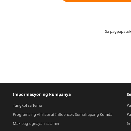
Sa pagpapatul
Impormasyon ng kumpanya
Se
Tungkol sa Temu
Pa
Programa ng Affiliate at Influencer: Sumali upang Kumita
Pa
Makipag-ugnayan sa amin
Im