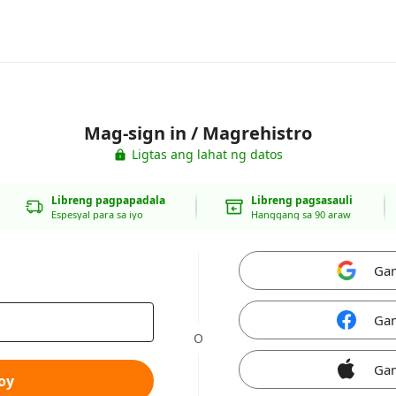
Mag-sign in / Magrehistro
Ligtas ang lahat ng datos
Libreng pagpapadala
Libreng pagsasauli
Espesyal para sa iyo
Hanggang sa 90 araw
Gam
Gam
O
Gam
oy