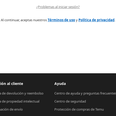
¿Problemas al iniciar sesión?
Al continuar, aceptas nuestros
Términos de uso
y
Política de privacidad
.
ión al cliente
Ayuda
ca de devolución y reembolso
Centro de ayuda y preguntas frecuente
ca de propiedad intelectual
Centro de seguridad
ación de envío
Protección de compras de Temu