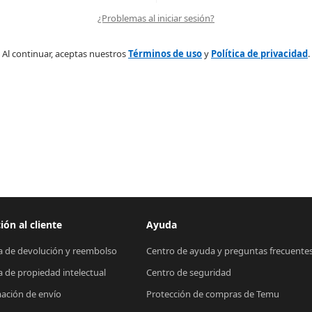
¿Problemas al iniciar sesión?
Al continuar, aceptas nuestros
Términos de uso
y
Política de privacidad
.
ión al cliente
Ayuda
ca de devolución y reembolso
Centro de ayuda y preguntas frecuente
ca de propiedad intelectual
Centro de seguridad
ación de envío
Protección de compras de Temu